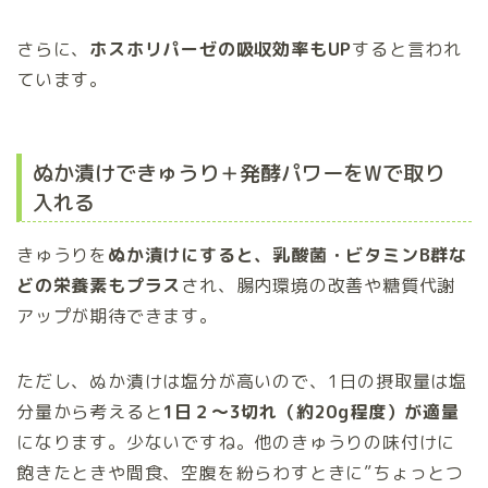
さらに、
ホスホリパーゼの吸収効率もUP
すると言われ
ています。
ぬか漬けできゅうり＋発酵パワーをWで取り
入れる
きゅうりを
ぬか漬けにすると、乳酸菌・ビタミンB群な
どの栄養素もプラス
され、腸内環境の改善や糖質代謝
アップが期待できます。
ただし、ぬか漬けは塩分が高いので、1日の摂取量は塩
分量から考えると
1日２～3切れ（約20g程度）が適量
になります。少ないですね。他のきゅうりの味付けに
飽きたときや間食、空腹を紛らわすときに”ちょっとつ