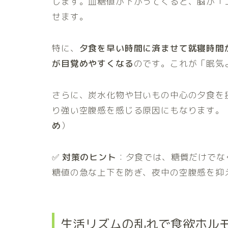
します。血糖値が下がってくると、脳が「
せます。
特に、
夕食を早い時間に済ませて就寝時間
が目覚めやすくなる
のです。これが「眠気
さらに、炭水化物や甘いもの中心の夕食を
り強い空腹感を感じる原因にもなります。
め
）
✅
対策のヒント
：夕食では、糖質だけでな
糖値の急な上下を防ぎ、夜中の空腹感を抑
生活リズムの乱れで食欲ホル