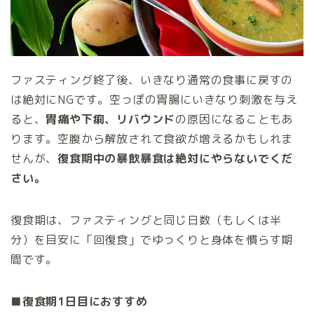
ファスティング終了後、いきなり通常の食事に戻すの
は絶対にNGです。空っぽの胃腸にいきなり刺激を与え
ると、
胃痛や下痢、リバウンド
の原因になることもあ
ります。空腹から解放されて食欲が増えるかもしれま
せんが、
復食期中の暴飲暴食は絶対にやらないでくだ
さい。
復食期は、ファスティングと同じ日数（もしくは半
分）を目安に「回復食」でゆっくりと身体を慣らす期
間です。
■復食期1日目におすすめ