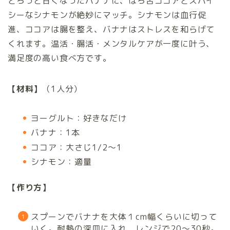
とろっと甘くなったバナナに、ほろ苦ココアとスパイ
シーなシナモンが絶妙にマッチ。シナモンは血行促
進、ココアは腸を整え、バナナはストレスを和らげて
くれます。温活・腸活・メンタルケアが一度に叶う、
満足度の高い食べ方です。
【材料】
（1人分）
ヨーグルト：好きなだけ
バナナ：1本
ココア：大さじ1/2〜1
シナモン：適量
【作り方】
スプーンでバナナを大体１cm幅くらいに切って
いく。耐熱の深皿に入れ、レンジで20〜30秒。