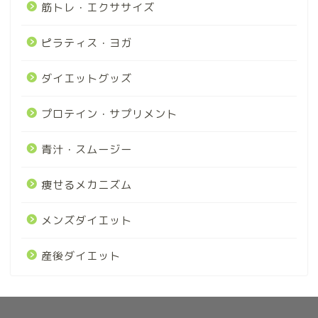
筋トレ・エクササイズ
ピラティス・ヨガ
ダイエットグッズ
プロテイン・サプリメント
青汁・スムージー
痩せるメカニズム
メンズダイエット
産後ダイエット