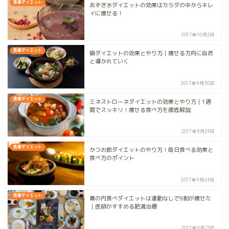
食事ダイエット
あずき水ダイエットの効果はカラダの中からキレ
イに痩せる！
2017年10月2日
食事ダイエット
鍋ダイエットの効果とやり方｜痩せる方向に自然
と導かれていく
2017年9月30日
食事ダイエット
ミネストローネダイエットの効果とやり方｜1週
間でスッキリ！痩せる食べ方を徹底解説
2017年9月29日
食事ダイエット
かつお節ダイエットのやり方！毎日食べる効果と
食べ方のポイント
2017年9月24日
食事ダイエット
幕の内食べダイエットは運動なしで9割が痩せた
｜医師がすすめる肥満治療
2017年9月23日