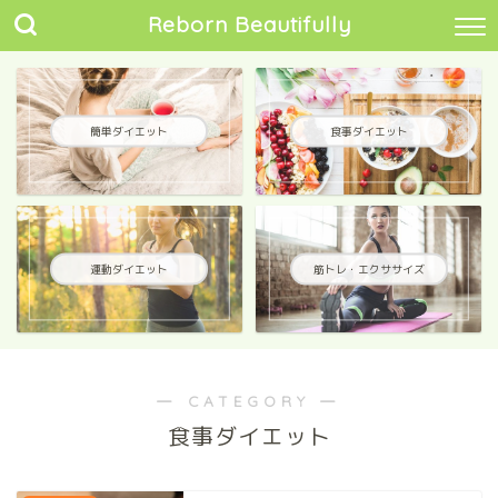
Reborn Beautifully
簡単ダイエット
食事ダイエット
運動ダイエット
筋トレ・エクササイズ
― CATEGORY ―
食事ダイエット